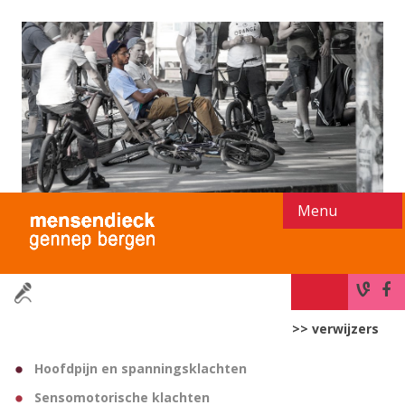
S
k
i
p
t
o
c
o
n
t
e
n
t
>> verwijzers
Hoofdpijn en spanningsklachten
Sensomotorische klachten