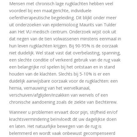
Mensen met chronisch lage rugklachten hebben veel
voordeel bij een maatgerichte, individuele
oefentherapeutische begeleiding. Dit blijkt onder meer
uit onderzoeken van epidemioloog Maurits van Tulder
aan Het VU medisch centrum. Onderzoek wijst ook uit
dat negen van de tien volwassenen minstens eenmaal in
hun leven rugklachten krijgen. Bij 90-95% is de oorzaak
niet duidelijk. Wel staat vast dat overbelasting, spanning,
een slechte conditie of verkeerd gebruik van de rug vaak
een belangrijke rol spelen bij het ontstaan en in stand
houden van de klachten. Slechts bij 5-10% is er een
duidelijk aanwijsbare oorzaak voor de rugklachten: een
hernia, vernauwing van het wervelkanaal,
verschuiven/afglijden/inzakken van wervels of een
chronische aandoening zoals de ziekte van Bechterew.
Wanneer u problemen ervaart door pijn, stijfheid en/of
krachtsvermindering beïnvloedt dit uw dagelijkse doen
en laten. Het natuurlijke bewegen van de rug is
belemmerd en wordt vaak onbewust gecompenseerd