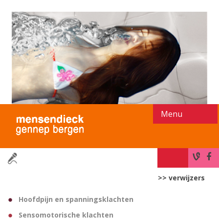
S
k
i
p
t
o
c
o
n
t
e
n
t
>> verwijzers
Hoofdpijn en spanningsklachten
Sensomotorische klachten